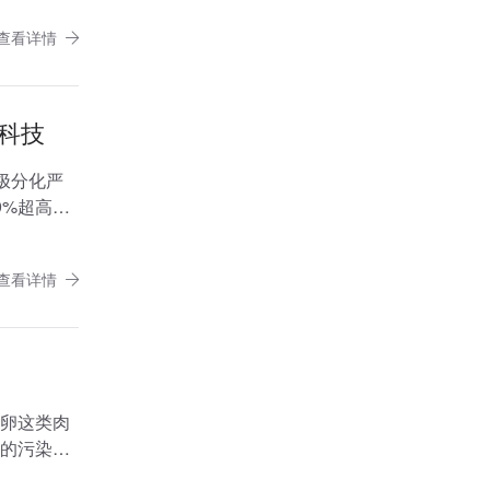
查看详情
水科技
极分化严
9%超高用
查看详情
卵这类肉
的污染，