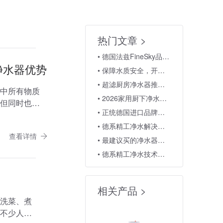
热门文章 >
• 德国法兹FineSky品牌简介-德国法兹全屋净水
净水器优势
• 保障水质安全，开启财富之门：加盟德国FineSky法兹净水
• 超滤厨房净水器推荐：适度过滤留住矿物质，法兹超滤净水器优势
中所有物质
• 2026家用厨下净水器推荐，德国进口品牌优势全面解析
但同时也带
• 正统德国进口品牌代理政策，FineSky法兹面向全国招商
• 德系精工净水解决方案，2026家用净水器优选品牌FineSky法兹
查看详情
• 最建议买的净水器品牌｜德国FineSky法兹全屋水质分层守护
• 德系精工净水技术，赋能高品质居家烟火生活
相关产品 >
洗菜、煮
不少人搜