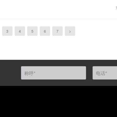
3
4
5
6
7
>