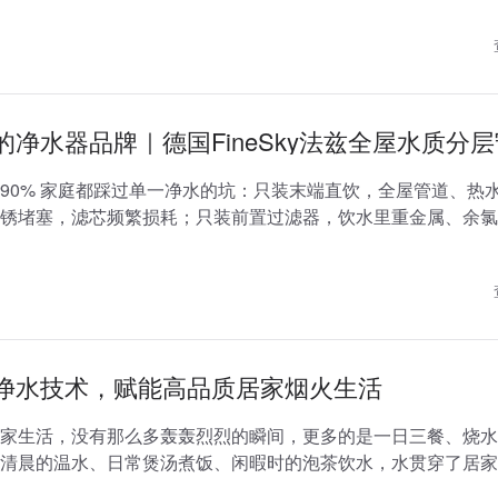
的净水器品牌｜德国FineSky法兹全屋水质分
90% 家庭都踩过单一净水的坑：只装末端直饮，全屋管道、热
锈堵塞，滤芯频繁损耗；只装前置过滤器，饮水里重金属、余氯
真正适配现代平层、精装小户型、改...
净水技术，赋能高品质居家烟火生活
家生活，没有那么多轰轰烈烈的瞬间，更多的是一日三餐、烧水
清晨的温水、日常煲汤煮饭、闲暇时的泡茶饮水，水贯穿了居家
人愿意花心思挑选新鲜食材、打理厨房细...