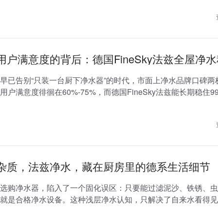
用户满意度的背后：德国FineSky法兹全屋净
早已告别“只装一台厨下净水器”的时代，市面上净水品牌口碑两
户满意度徘徊在60%-75%，而德国FineSky法兹能长期稳住9
心不在于单一滤水技术...
杂质，法兹净水，藏在厨房里的德系生活细节
选购净水器，陷入了一个固化误区：只要能过滤泥沙、铁锈、虫
就是合格净水设备。这种浅层净水认知，只解决了自来水看得见
厨房用水更深层的需求，这也是德系净水...