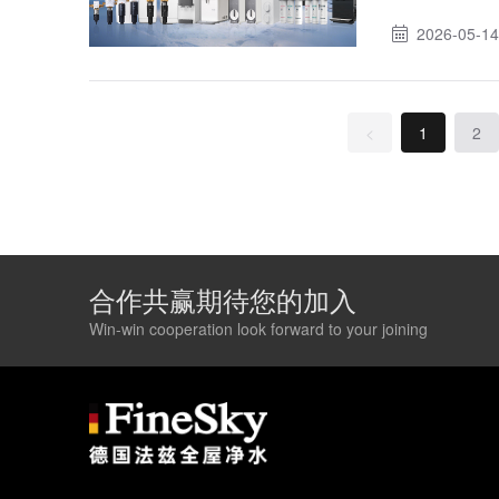
2026-05-14
<
1
2
合作共赢期待您的加入
Win-win cooperation look forward to your joining