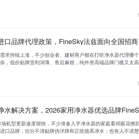
哪个牌子好时，会优先留意德国进口品牌...
进口品牌代理政策，FineSky法兹面向全国招商
需求持续上涨，不少创业者、建材商户都在打听净水器代理哪个
杂，低价贴牌货利润薄、售后麻烦，纯外资高端品牌门槛又太高
很多人把目光投向正统德国进口品牌，德...
水解决方案，2026家用净水器优选品牌FineS
水市场机型更新速度很快，不少准备入手净水器的家庭看得眼花缭
进口品牌，但分不清贴牌伪洋牌和正统德系净水；也有人不清楚
超滤还是前置过滤器，盲目下单后要...